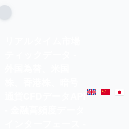
リアルタイム市場
ティックデータ -
外国為替、米国
株、香港株、暗号
通貨CFDデータAPI
- 金融高頻度データ
インターフェース -